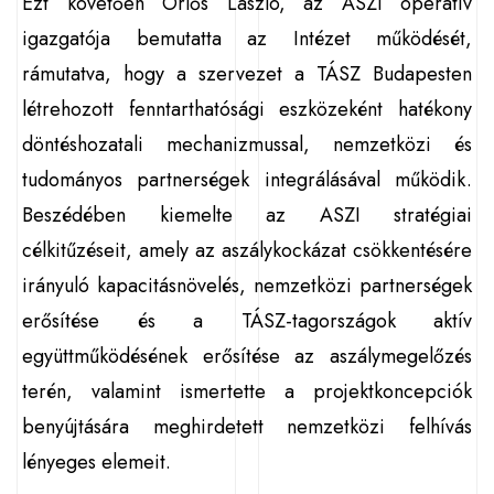
Ezt követően Örlős László, az ASZI operatív
igazgatója bemutatta az Intézet működését,
rámutatva, hogy a szervezet a TÁSZ Budapesten
létrehozott fenntarthatósági eszközeként hatékony
döntéshozatali mechanizmussal, nemzetközi és
tudományos partnerségek integrálásával működik.
Beszédében kiemelte az ASZI stratégiai
célkitűzéseit, amely az aszálykockázat csökkentésére
irányuló kapacitásnövelés, nemzetközi partnerségek
erősítése és a TÁSZ-tagországok aktív
együttműködésének erősítése az aszálymegelőzés
terén, valamint ismertette a projektkoncepciók
benyújtására meghirdetett nemzetközi felhívás
lényeges elemeit.