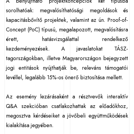
A benyújtható projektkoncepciók két típusba
sorolhatóak: megvalósíthatósági megoldások és
kapacitásbővítő projektek, valamint az ún. Proof-of-
Concept (PoC) típusú, megalapozott, megvalósításra
érett, hatásvizsgálattal rendelkező
kezdeményezések. A javaslatokat TÁSZ-
tagországokban, illetve Magyarországon bejegyzett
jogi entitások nyújthatják be, releváns támogatói
levéllel, legalább 15%-os önerő biztosítása mellett.
Az esemény lezárásaként a résztvevők interaktív
Q&A szekcióban csatlakozhattak az előadókhoz,
megosztva kérdéseiket a jövőbeli együttműködések
kialakítása jegyében.