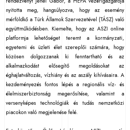
rendezvényt Jenei Gábor, a HEPA vezérigazgatója
nyitotta meg, hangsúlyozva, hogy az esemény
mérföldkő a Türk Államok Szervezetével (TÁSZ) való
együttműködésben. Kiemelte, hogy az ASZI online
platformja lehetőséget teremt a kormányzati,
egyetemi és üzleti élet szereplői számára, hogy
közösen dolgozzanak ki fenntartható és az
alkalmazkodást elősegítő megoldásokat az
éghajlatváltozás, vízhiány és az aszály kihívásaira. A
kezdeményezés fontos lépés a regionális víz- és
élelmiszerbiztonság megerősítése, valamint a
versenyképes technológiák és tudás nemzetközi
piacokon való megjelenése felé.