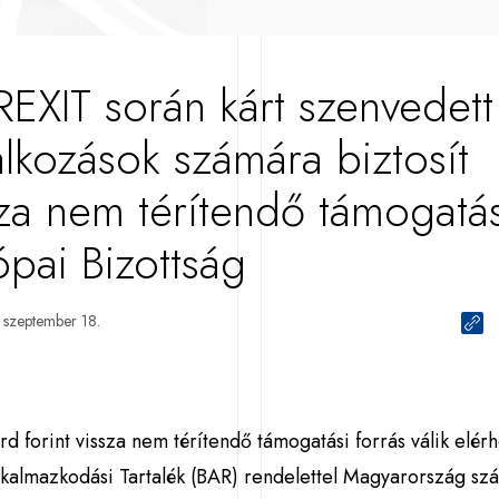
REXIT során kárt szenvedett
alkozások számára biztosít
sza nem térítendő támogatás
ópai Bizottság
 szeptember 18.
árd forint vissza nem térítendő támogatási forrás válik elér
lkalmazkodási Tartalék (BAR) rendelettel Magyarország sz