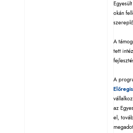
Egyesült
okán fel
szereplő
A támoga
tett int
fejleszté
A progra
Előregis
vállalko
az Egyes
el, tová
megadott