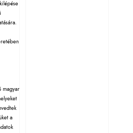
kilépése
i
tására.
eretében
dő magyar
melyeket
nvedtek
üket a
adatok