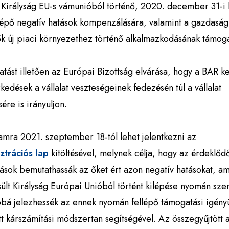
 Királyság EU-s vámunióból történő, 2020. december 31-i 
lépő negatív hatások kompenzálására, valamint a gazdaság
k új piaci környezethez történő alkalmazkodásának támoga
tást illetően az Európai Bizottság elvárása, hogy a BAR k
ézkedések a vállalat veszteségeinek fedezésén túl a vállalat
sére is irányuljon.
mra 2021. szeptember 18-tól lehet jelentkezni az
ztrációs lap
kitöltésével, melynek célja, hogy az érdeklő
zások bemutathassák az őket ért azon negatív hatásokat, a
ült Királyság Európai Unióból történt kilépése nyomán sze
bbá jelezhessék az ennek nyomán fellépő támogatási igény
 kárszámítási módszertan segítségével. Az összegyűjtött 