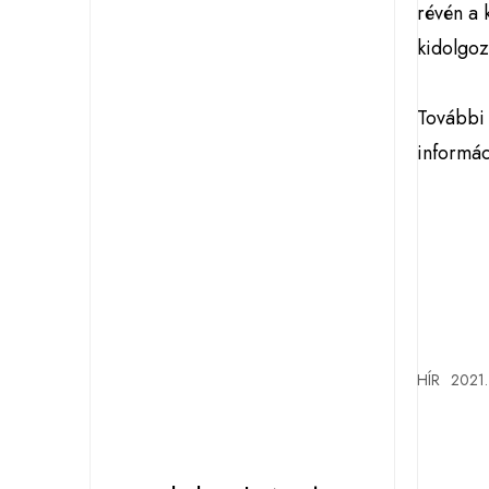
révén a 
kidolgoz
További
informá
HÍR
2021.