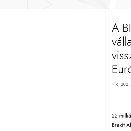
A B
váll
vis
Eur
HÍR
2021.
22 milli
Brexit A