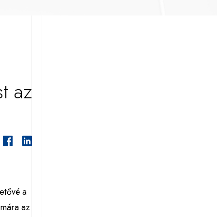
t az
hetővé a
ámára az