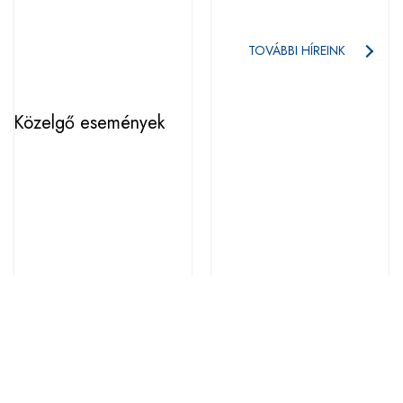
lehetőségekről kaptak átfogó képet a magyar
vállalatok a HEPA-ban
ESEMÉNY
/
HÍR
TOVÁBBI HÍREINK
Közelgő események