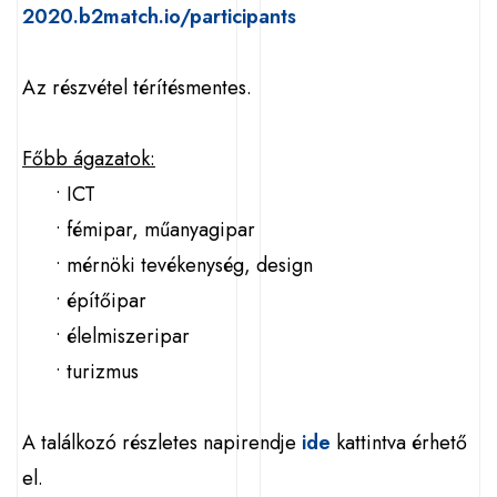
2020.b2match.io/participants
Az részvétel térítésmentes.
Főbb ágazatok:
• ICT
• fémipar, műanyagipar
• mérnöki tevékenység, design
• építőipar
• élelmiszeripar
• turizmus
A találkozó részletes napirendje
ide
kattintva érhető
el.