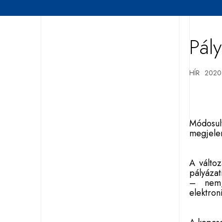
Pál
HÍR
2020.
Módosul
megjelen
A válto
pályázat
– nem, 
elektron