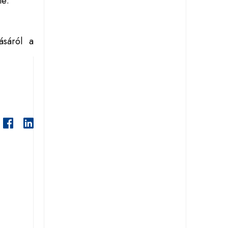
le:
ásáról a