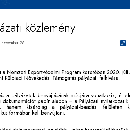
yázati közlemény
 november 26.
t a Nemzeti Exportvédelmi Program keretében 2020. júliu
t Külpiaci Növekedési Támogatás pályázati felhívása.
zás a pályázatok benyújtásának módjára vonatkozik, érte
i dokumentációt papír alapon – a Pályázati nyilatkozat ki
hanem kizárólag a pályázat-beadási felületen ke
ikus formában kell benyújtani.