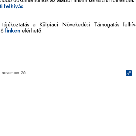
lódó dokumentumok az alábbi linken keresztül tölthetőek 
i felhívás
tájékoztatás a Külpiaci Növekedési Támogatás felhív
ző
linken
elérhető.
 november 26.