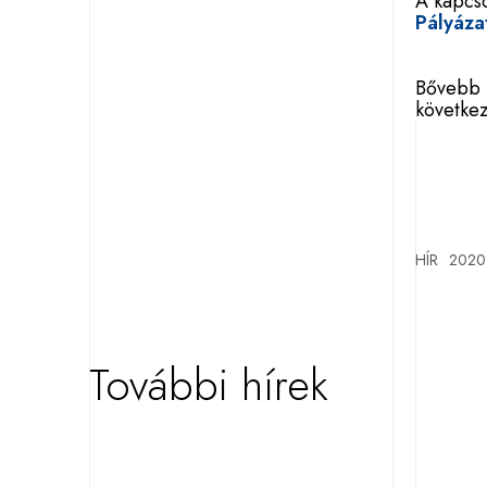
A kapcso
Pályázat
Bővebb 
követke
HÍR
2020.
További hírek