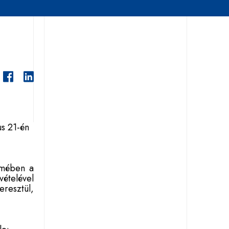
s 21-én
lmében a
vételével
resztül,