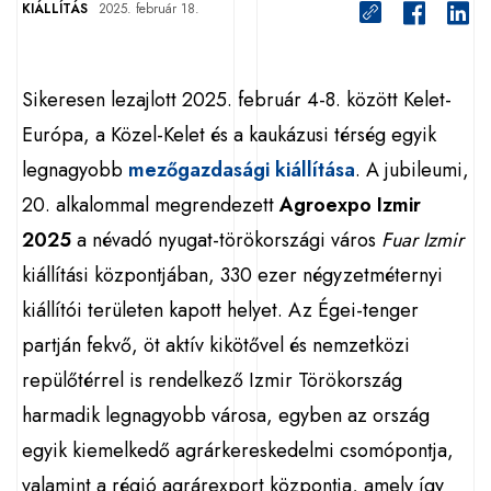
KIÁLLÍTÁS
2025. február 18.
Sikeresen lezajlott 2025. február 4-8. között Kelet-
Európa, a Közel-Kelet és a kaukázusi térség egyik
legnagyobb
mezőgazdasági kiállítása
. A jubileumi,
20. alkalommal megrendezett
Agroexpo Izmir
2025
a névadó nyugat-törökországi város
Fuar Izmir
kiállítási központjában, 330 ezer négyzetméternyi
kiállítói területen kapott helyet. Az Égei-tenger
partján fekvő, öt aktív kikötővel és nemzetközi
repülőtérrel is rendelkező Izmir Törökország
harmadik legnagyobb városa, egyben az ország
egyik kiemelkedő agrárkereskedelmi csomópontja,
valamint a régió agrárexport központja, amely így