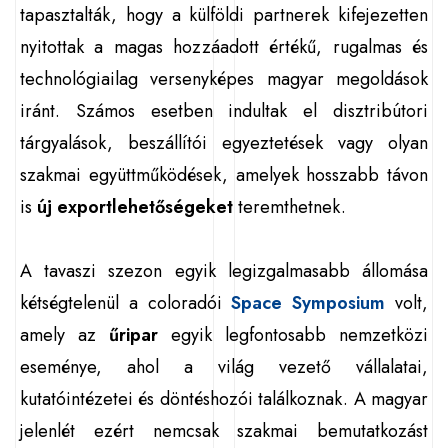
tapasztalták, hogy a külföldi partnerek kifejezetten
nyitottak a magas hozzáadott értékű, rugalmas és
technológiailag versenyképes magyar megoldások
iránt. Számos esetben indultak el disztribútori
tárgyalások, beszállítói egyeztetések vagy olyan
szakmai együttműködések, amelyek hosszabb távon
is
új exportlehetőségeket
teremthetnek.
A tavaszi szezon egyik legizgalmasabb állomása
kétségtelenül a coloradói
Space Symposium
volt,
amely az
űripar
egyik legfontosabb nemzetközi
eseménye, ahol a világ vezető vállalatai,
kutatóintézetei és döntéshozói találkoznak. A magyar
jelenlét ezért nemcsak szakmai bemutatkozást