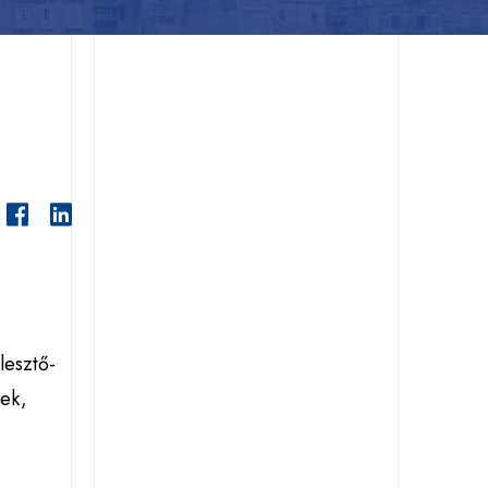
lesztő-
nek,