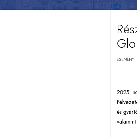
Rész
Glo
ESEMÉNY
2025. n
Félvezet
és gyárt
valamint