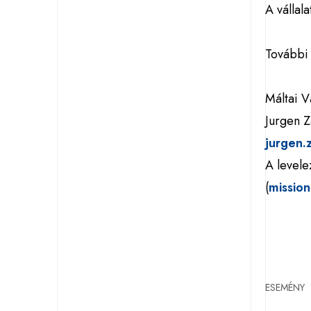
A vállal
További 
Máltai V
Jurgen 
jurgen.
A levele
(
missio
ESEMÉNY