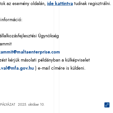
atok az esemény oldalán,
ide kattintva
tudnak regisztrálni.
információ:
állalkozásfejlesztési Ügynökség
Zammit
zammit@maltaenterprise.com
zést kérjük másolati példányban a külképviselet
n.val@mfa.gov.hu
) e-mail címére is küldeni.
PÁLYÁZAT
2025. október 10.