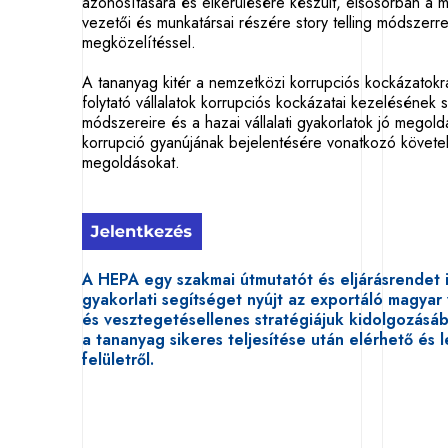
azonosítására és elkerülésére készült, elsősorban a m
vezetői és munkatársai részére story telling módszerr
megközelítéssel.
A tananyag kitér a nemzetközi korrupciós kockázatok
folytató vállalatok korrupciós kockázatai kezelésének 
módszereire és a hazai vállalati gyakorlatok jó megold
korrupció gyanújának bejelentésére vonatkozó követe
megoldásokat.
A HEPA egy szakmai útmutatót és eljárásrendet is
gyakorlati segítséget nyújt az exportáló magyar 
és vesztegetésellenes stratégiájuk kidolgozásá
a tananyag sikeres teljesítése után elérhető és l
felületről.