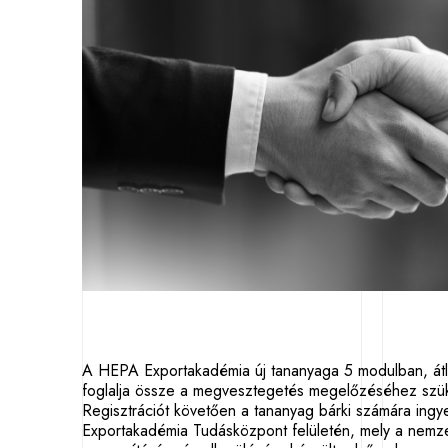
A HEPA Exportakadémia új tananyaga 5 modulban, át
foglalja össze a megvesztegetés megelőzéséhez szük
Regisztrációt követően a tananyag bárki számára ing
Exportakadémia Tudásközpont felületén, mely a nemze