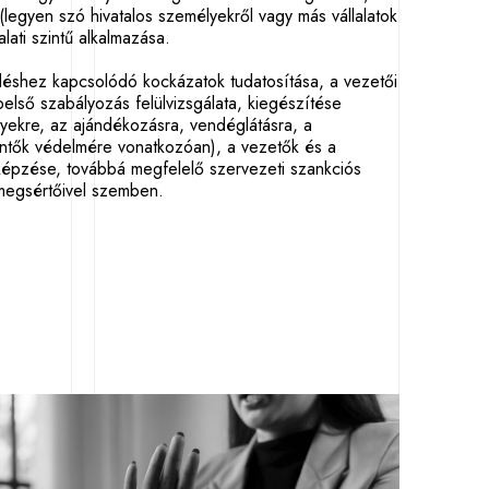
(legyen szó hivatalos személyekről vagy más vállalatok
lalati szintű alkalmazása.
déshez kapcsolódó kockázatok tudatosítása, a vezetői
belső szabályozás felülvizsgálata, kiegészítése
nyekre, az ajándékozásra, vendéglátásra, a
entők védelmére vonatkozóan), a vezetők és a
képzése, továbbá megfelelő szervezeti szankciós
k megsértőivel szemben.