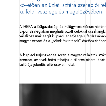
követően az üzleti szféra szereplői f
külföldi vesztegetés megelőzésében.
A HEPA a Külgazdasági és Külügyminisztérium háttér
Exportstratégiában meghatározott célokkal összhangb
vállalkozásnak segít külpiaci lehetőségeik feltárásába
magyar export és a „tőkekifektetések” ösztönzésébe
A külpiaci terjeszkedés során a magyar vállalatok szám
szembe, amelyek hátráltathatják a sikeres piacra lépé
kultúrája jelentős eltéréseket mutat.