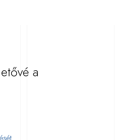
hetővé a
ését