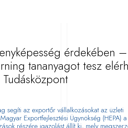
rsenyképesség érdekében –
arning tananyagot tesz elér
 Tudásközpont
 segíti az exportőr vállalkozásokat az üzleti
Magyar Exportfejlesztési Ügynökség (HEPA) a
ozások részére igazolást állít ki, mely megszerz