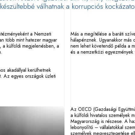
elkészültebbé válhatnak a korrupciós kockázato
intézményeként a Nemzeti
Más a megítélése a baráti szív
an több mint hatezer magyar
hálapénznek. Ugyanakkor más o
n, a külföldi megjelenésben, a
nem lehet követendő példa a ma
n.
és a nemzetközi egyezmények til
os akadállyal kerülhetnek
st. Az egyes országok üzleti
Az OECD (Gazdasági Együttműkö
a külföldi hivatalos személyek
Magyarország is részese. A haz
lebonyolító – vállalatokkal sze
személyek megvesztegetése ell