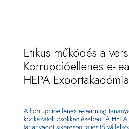
Etikus működés a ve
Korrupcióellenes e-le
HEPA Exportakadémia
A korrupcióellenes e-learning tananyag
kockázatok
csökkentésében. A HEPA 
tananyagot sikeresen teljesítő vállalk