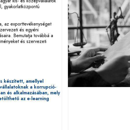
agyar kis- és középvállalatok
el, gyakorlatközpontú
ra, az exporttevékenységet
szervezeti és egyéni
ásaira. Bemutatja továbbá a
lményeket és szervezeti
 készített, amellyel
vállalatoknak a korrupció-
ban és alkalmazásáb
a
n, mely
etölthető az e-learning