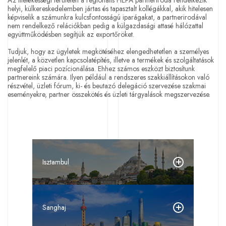
Az illetékességi területen a regionális HEPA partneriroda rendelkezik
helyi, külkereskedelemben jártas és tapasztalt kollégákkal, akik hitelesen
képviselik a számunkra kulcsfontosságú iparágakat, a partnerirodával
nem rendelkező relációkban pedig a külgazdasági attasé hálózattal
együttműködésben segítjük az exportőröket.
Tudjuk, hogy az ügyletek megkötéséhez elengedhetetlen a személyes
jelenlét, a közvetlen kapcsolatépítés, illetve a termékek és szolgáltatások
megfelelő piaci pozícionálása. Ehhez számos eszközt biztosítunk
partnereink számára. Ilyen például a rendszeres szakkiállításokon való
részvétel, üzleti fórum, ki- és beutazó delegáció szervezése szakmai
eseményekre, partner összekötés és üzleti tárgyalások megszervezése.
Isztambul
Sanghaj