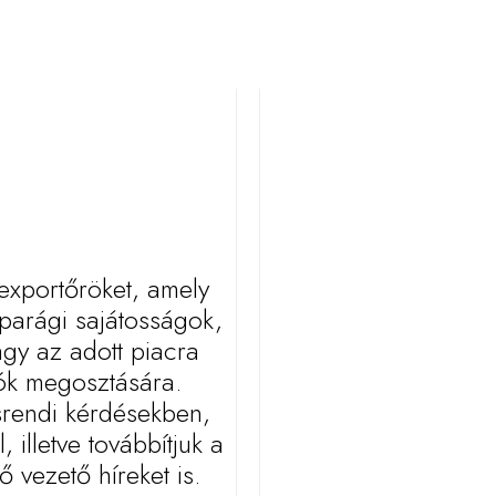
 exportőröket, amely
iparági sajátosságok,
agy az adott piacra
lók megosztására.
ásrendi kérdésekben,
illetve továbbítjuk a
 vezető híreket is.