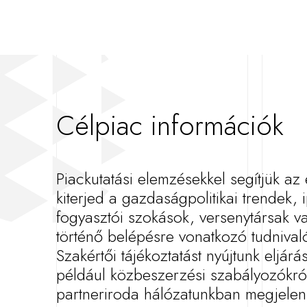
Célpiac információk
Piackutatási elemzésekkel segítjük az
kiterjed a gazdaságpolitikai trendek, 
fogyasztói szokások, versenytársak v
történő belépésre vonatkozó tudniva
Szakértői tájékoztatást nyújtunk eljár
például közbeszerzési szabályozókról, 
partneriroda hálózatunkban megjelenő