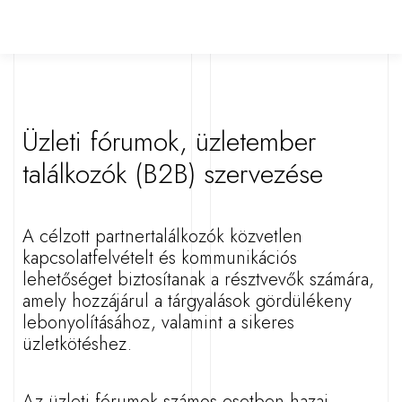
Üzleti fórumok, üzletember
találkozók (B2B) szervezése
A célzott partnertalálkozók közvetlen
kapcsolatfelvételt és kommunikációs
lehetőséget biztosítanak a résztvevők számára,
amely hozzájárul a tárgyalások gördülékeny
lebonyolításához, valamint a sikeres
üzletkötéshez.
Az üzleti fórumok számos esetben hazai