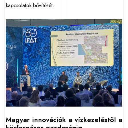
kapcsolatok bővítését.
Magyar innovációk a vízkezeléstől a
körforgásos gazdaságig