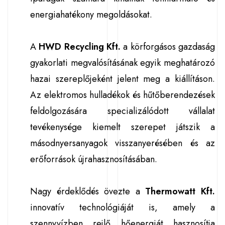
energiahatékony megoldásokat.
A
HWD Recycling Kft.
a körforgásos gazdaság
gyakorlati megvalósításának egyik meghatározó
hazai szereplőjeként jelent meg a kiállításon.
Az elektromos hulladékok és hűtőberendezések
feldolgozására specializálódott vállalat
tevékenysége kiemelt szerepet játszik a
másodnyersanyagok visszanyerésében és az
erőforrások újrahasznosításában.
Nagy érdeklődés övezte a
Thermowatt Kft.
innovatív technológiáját is, amely a
szennyvízben rejlő hőenergiát hasznosítja